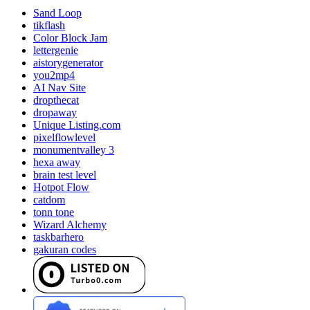
Sand Loop
tikflash
Color Block Jam
lettergenie
aistorygenerator
you2mp4
AI Nav Site
dropthecat
dropaway
Unique Listing.com
pixelflowlevel
monumentvalley 3
hexa away
brain test level
Hotpot Flow
catdom
tonn tone
Wizard Alchemy
taskbarhero
gakuran codes