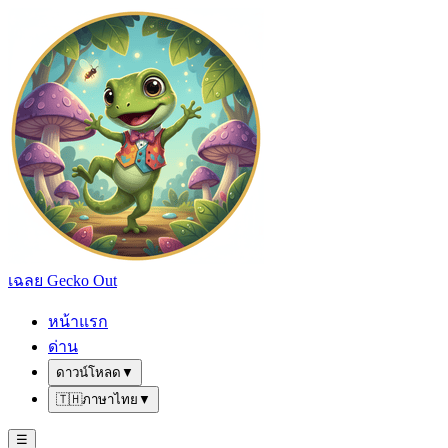
เฉลย Gecko Out
หน้าแรก
ด่าน
ดาวน์โหลด
▼
🇹🇭
ภาษาไทย
▼
☰