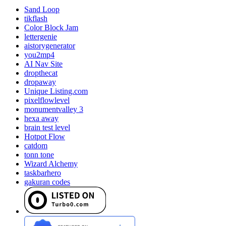
Sand Loop
tikflash
Color Block Jam
lettergenie
aistorygenerator
you2mp4
AI Nav Site
dropthecat
dropaway
Unique Listing.com
pixelflowlevel
monumentvalley 3
hexa away
brain test level
Hotpot Flow
catdom
tonn tone
Wizard Alchemy
taskbarhero
gakuran codes