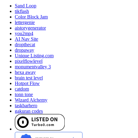
Sand Loop
tikflash
Color Block Jam
lettergenie
aistorygenerator
you2mp4
AI Nav Site
dropthecat
dropaway
Unique Listing.com
pixelflowlevel
monumentvalley 3
hexa away
brain test level
Hotpot Flow
catdom
tonn tone
Wizard Alchemy
taskbarhero
gakuran codes