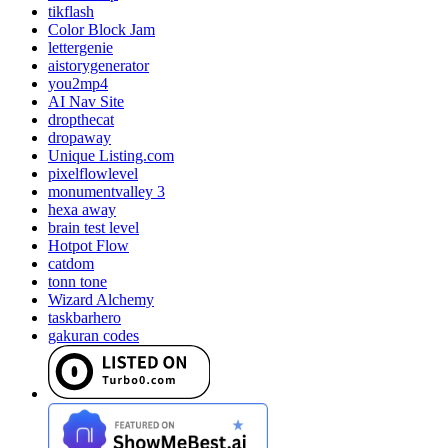
tikflash
Color Block Jam
lettergenie
aistorygenerator
you2mp4
AI Nav Site
dropthecat
dropaway
Unique Listing.com
pixelflowlevel
monumentvalley 3
hexa away
brain test level
Hotpot Flow
catdom
tonn tone
Wizard Alchemy
taskbarhero
gakuran codes