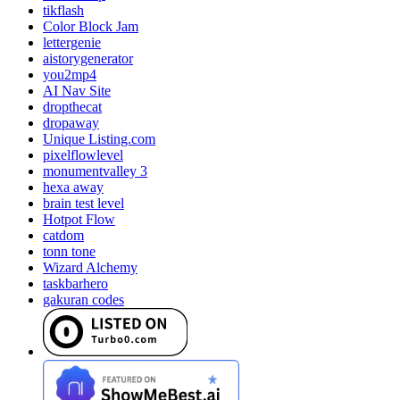
tikflash
Color Block Jam
lettergenie
aistorygenerator
you2mp4
AI Nav Site
dropthecat
dropaway
Unique Listing.com
pixelflowlevel
monumentvalley 3
hexa away
brain test level
Hotpot Flow
catdom
tonn tone
Wizard Alchemy
taskbarhero
gakuran codes