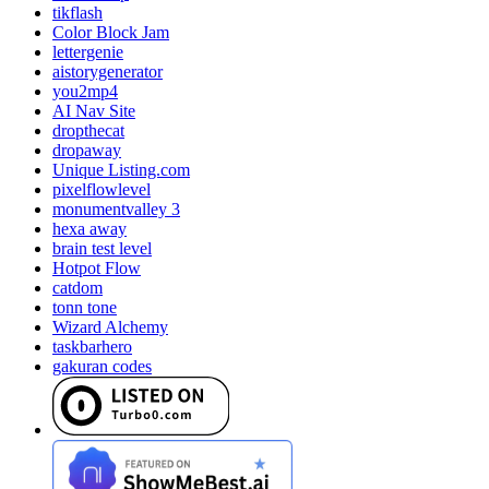
tikflash
Color Block Jam
lettergenie
aistorygenerator
you2mp4
AI Nav Site
dropthecat
dropaway
Unique Listing.com
pixelflowlevel
monumentvalley 3
hexa away
brain test level
Hotpot Flow
catdom
tonn tone
Wizard Alchemy
taskbarhero
gakuran codes