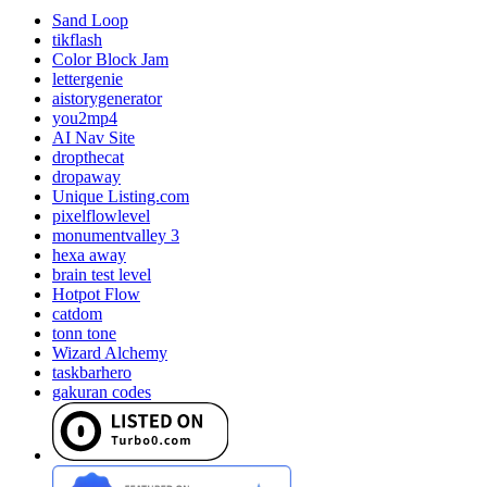
Sand Loop
tikflash
Color Block Jam
lettergenie
aistorygenerator
you2mp4
AI Nav Site
dropthecat
dropaway
Unique Listing.com
pixelflowlevel
monumentvalley 3
hexa away
brain test level
Hotpot Flow
catdom
tonn tone
Wizard Alchemy
taskbarhero
gakuran codes