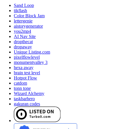
Sand Loop
tikflash
Color Block Jam
lettergenie
aistorygenerator
you2mp4
AI Nav Site
dropthecat
dropaway
Unique Listing.com
pixelflowlevel
monumentvalley 3
hexa away
brain test level
Hotpot Flow
catdom
tonn tone
Wizard Alchemy
taskbarhero
gakuran codes