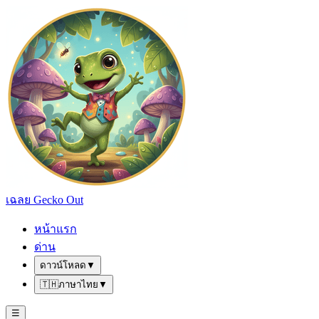
เฉลย Gecko Out
หน้าแรก
ด่าน
ดาวน์โหลด
▼
🇹🇭
ภาษาไทย
▼
☰