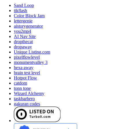
Sand Loop
tikflash
Color Block Jam
lettergenie
aistorygenerator
you2mp4
AI Nav Site
dropthecat
dropaway
Unique Listing.com
pixelflowlevel
monumentvalley 3
hexa away
brain test level
Hotpot Flow
catdom
tonn tone
Wizard Alchemy
taskbarhero
gakuran codes