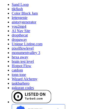
Sand Loop
tikflash
Color Block Jam
lettergenie
aistorygenerator
you2mp4
AI Nav Site
dropthecat
dropaway
Unique Listing.com
pixelflowlevel
monumentvalley 3
hexa away
brain test level
Hotpot Flow
catdom
tonn tone
Wizard Alchemy
taskbarhero
gakuran codes