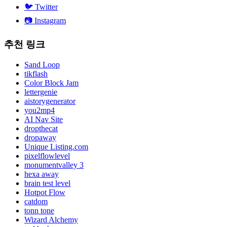
🐦
Twitter
📷
Instagram
추천 링크
Sand Loop
tikflash
Color Block Jam
lettergenie
aistorygenerator
you2mp4
AI Nav Site
dropthecat
dropaway
Unique Listing.com
pixelflowlevel
monumentvalley 3
hexa away
brain test level
Hotpot Flow
catdom
tonn tone
Wizard Alchemy