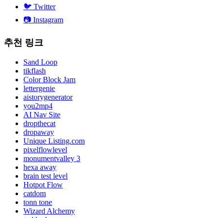
🐦
Twitter
📷
Instagram
추천 링크
Sand Loop
tikflash
Color Block Jam
lettergenie
aistorygenerator
you2mp4
AI Nav Site
dropthecat
dropaway
Unique Listing.com
pixelflowlevel
monumentvalley 3
hexa away
brain test level
Hotpot Flow
catdom
tonn tone
Wizard Alchemy