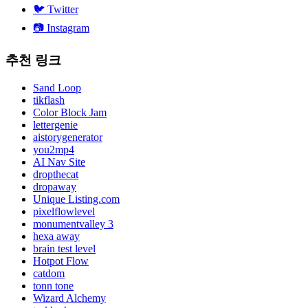
🐦
Twitter
📷
Instagram
추천 링크
Sand Loop
tikflash
Color Block Jam
lettergenie
aistorygenerator
you2mp4
AI Nav Site
dropthecat
dropaway
Unique Listing.com
pixelflowlevel
monumentvalley 3
hexa away
brain test level
Hotpot Flow
catdom
tonn tone
Wizard Alchemy