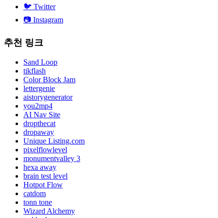
🐦
Twitter
📷
Instagram
추천 링크
Sand Loop
tikflash
Color Block Jam
lettergenie
aistorygenerator
you2mp4
AI Nav Site
dropthecat
dropaway
Unique Listing.com
pixelflowlevel
monumentvalley 3
hexa away
brain test level
Hotpot Flow
catdom
tonn tone
Wizard Alchemy