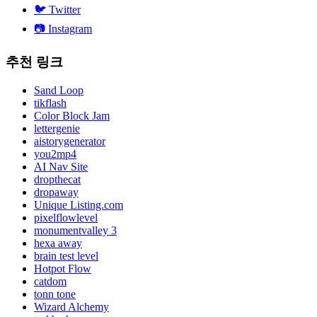
🐦
Twitter
📷
Instagram
추천 링크
Sand Loop
tikflash
Color Block Jam
lettergenie
aistorygenerator
you2mp4
AI Nav Site
dropthecat
dropaway
Unique Listing.com
pixelflowlevel
monumentvalley 3
hexa away
brain test level
Hotpot Flow
catdom
tonn tone
Wizard Alchemy