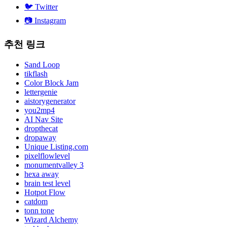
🐦
Twitter
📷
Instagram
추천 링크
Sand Loop
tikflash
Color Block Jam
lettergenie
aistorygenerator
you2mp4
AI Nav Site
dropthecat
dropaway
Unique Listing.com
pixelflowlevel
monumentvalley 3
hexa away
brain test level
Hotpot Flow
catdom
tonn tone
Wizard Alchemy