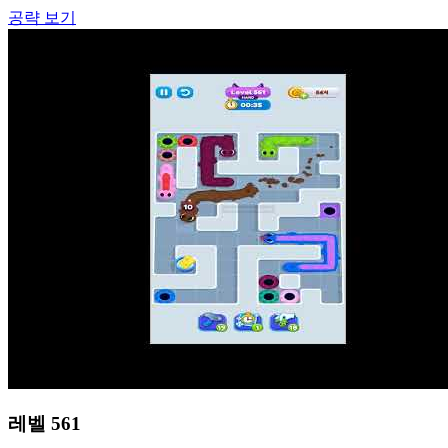
공략 보기
레벨
561