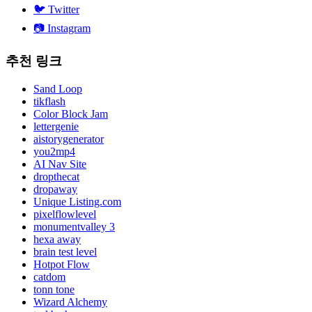
🐦
Twitter
📷
Instagram
추천 링크
Sand Loop
tikflash
Color Block Jam
lettergenie
aistorygenerator
you2mp4
AI Nav Site
dropthecat
dropaway
Unique Listing.com
pixelflowlevel
monumentvalley 3
hexa away
brain test level
Hotpot Flow
catdom
tonn tone
Wizard Alchemy