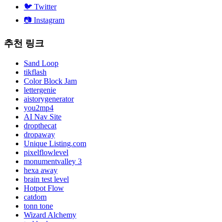
🐦
Twitter
📷
Instagram
추천 링크
Sand Loop
tikflash
Color Block Jam
lettergenie
aistorygenerator
you2mp4
AI Nav Site
dropthecat
dropaway
Unique Listing.com
pixelflowlevel
monumentvalley 3
hexa away
brain test level
Hotpot Flow
catdom
tonn tone
Wizard Alchemy