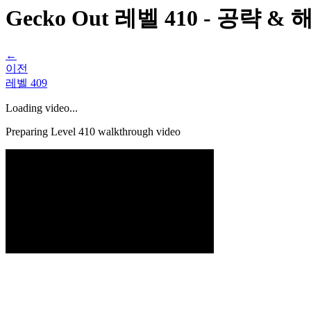
Gecko Out 레벨 410 - 공략 
←
이전
레벨
409
Loading video...
Preparing Level
410
walkthrough video