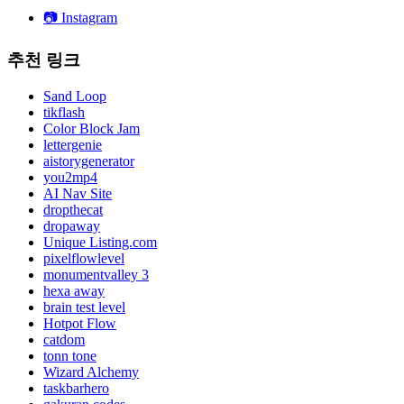
📷
Instagram
추천 링크
Sand Loop
tikflash
Color Block Jam
lettergenie
aistorygenerator
you2mp4
AI Nav Site
dropthecat
dropaway
Unique Listing.com
pixelflowlevel
monumentvalley 3
hexa away
brain test level
Hotpot Flow
catdom
tonn tone
Wizard Alchemy
taskbarhero