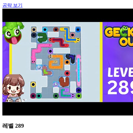
공략 보기
레벨
289