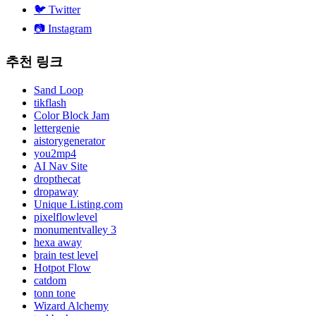
🐦
Twitter
📷
Instagram
추천 링크
Sand Loop
tikflash
Color Block Jam
lettergenie
aistorygenerator
you2mp4
AI Nav Site
dropthecat
dropaway
Unique Listing.com
pixelflowlevel
monumentvalley 3
hexa away
brain test level
Hotpot Flow
catdom
tonn tone
Wizard Alchemy