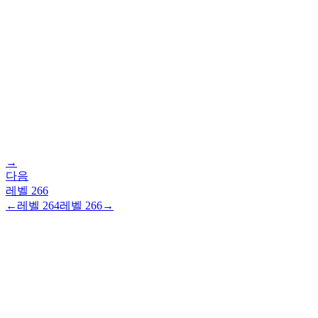
→
다음
레벨
266
←
레벨
264
레벨
266
→