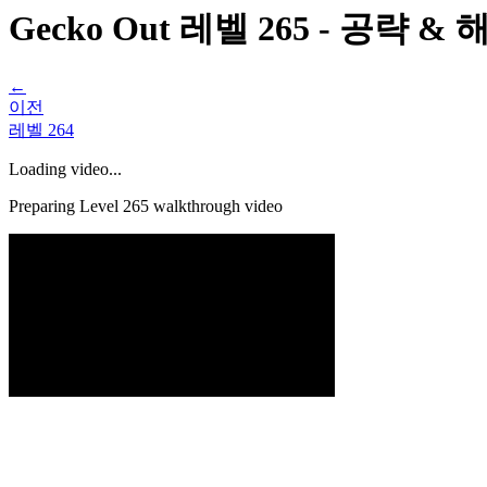
Gecko Out 레벨 265 - 공략 
←
이전
레벨
264
Loading video...
Preparing Level
265
walkthrough video