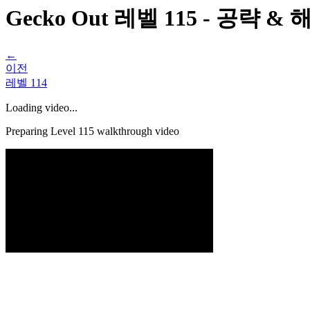
Gecko Out 레벨 115 - 공략 
←
이전
레벨
114
Loading video...
Preparing Level
115
walkthrough video