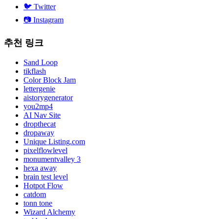
🐦
Twitter
📷
Instagram
추천 링크
Sand Loop
tikflash
Color Block Jam
lettergenie
aistorygenerator
you2mp4
AI Nav Site
dropthecat
dropaway
Unique Listing.com
pixelflowlevel
monumentvalley 3
hexa away
brain test level
Hotpot Flow
catdom
tonn tone
Wizard Alchemy