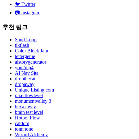
🐦
Twitter
📷
Instagram
추천 링크
Sand Loop
tikflash
Color Block Jam
lettergenie
aistorygenerator
you2mp4
AI Nav Site
dropthecat
dropaway
Unique Listing.com
pixelflowlevel
monumentvalley 3
hexa away
brain test level
Hotpot Flow
catdom
tonn tone
Wizard Alchemy