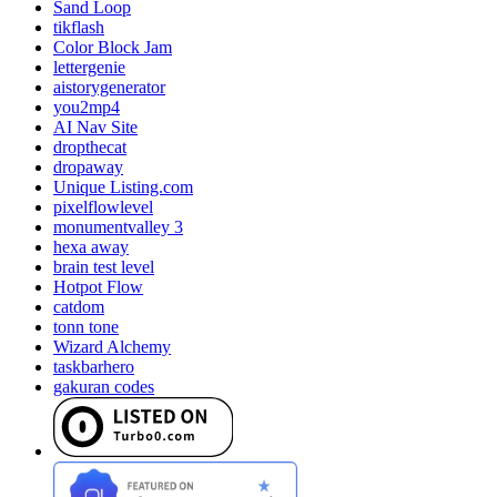
Sand Loop
tikflash
Color Block Jam
lettergenie
aistorygenerator
you2mp4
AI Nav Site
dropthecat
dropaway
Unique Listing.com
pixelflowlevel
monumentvalley 3
hexa away
brain test level
Hotpot Flow
catdom
tonn tone
Wizard Alchemy
taskbarhero
gakuran codes