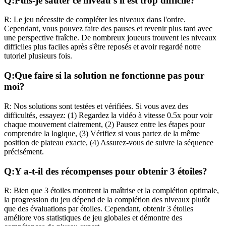
Q:
Puis-je sauter ce niveau s'il est trop difficile?
R:
Le jeu nécessite de compléter les niveaux dans l'ordre.
Cependant, vous pouvez faire des pauses et revenir plus tard avec
une perspective fraîche. De nombreux joueurs trouvent les niveaux
difficiles plus faciles après s'être reposés et avoir regardé notre
tutoriel plusieurs fois.
Q:
Que faire si la solution ne fonctionne pas pour
moi?
R:
Nos solutions sont testées et vérifiées. Si vous avez des
difficultés, essayez: (1) Regardez la vidéo à vitesse 0.5x pour voir
chaque mouvement clairement, (2) Pausez entre les étapes pour
comprendre la logique, (3) Vérifiez si vous partez de la même
position de plateau exacte, (4) Assurez-vous de suivre la séquence
précisément.
Q:
Y a-t-il des récompenses pour obtenir 3 étoiles?
R:
Bien que 3 étoiles montrent la maîtrise et la complétion optimale,
la progression du jeu dépend de la complétion des niveaux plutôt
que des évaluations par étoiles. Cependant, obtenir 3 étoiles
améliore vos statistiques de jeu globales et démontre des