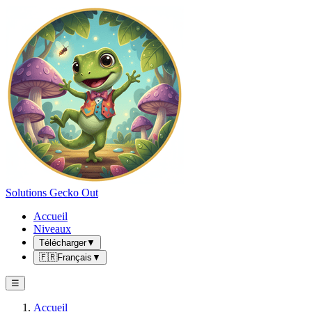
Solutions Gecko Out
Accueil
Niveaux
Télécharger
▼
🇫🇷
Français
▼
☰
Accueil