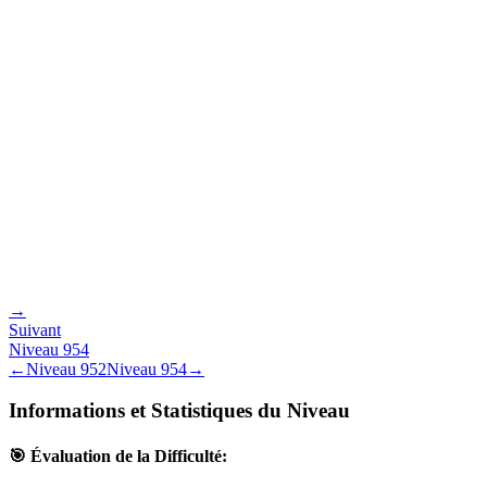
→
Suivant
Niveau
954
←
Niveau
952
Niveau
954
→
Informations et Statistiques du Niveau
🎯 Évaluation de la Difficulté: