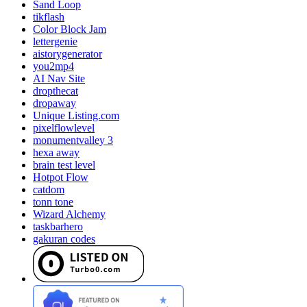
Sand Loop
tikflash
Color Block Jam
lettergenie
aistorygenerator
you2mp4
AI Nav Site
dropthecat
dropaway
Unique Listing.com
pixelflowlevel
monumentvalley 3
hexa away
brain test level
Hotpot Flow
catdom
tonn tone
Wizard Alchemy
taskbarhero
gakuran codes