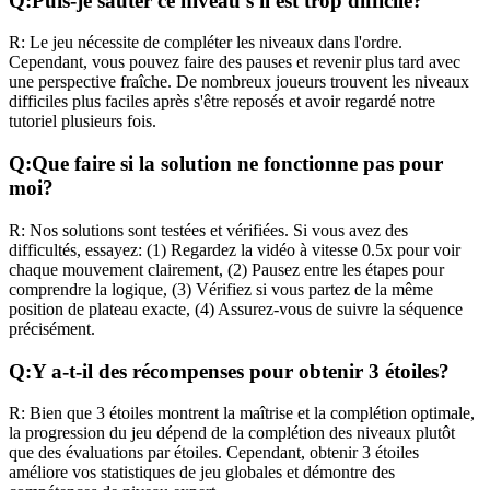
Q:
Puis-je sauter ce niveau s'il est trop difficile?
R:
Le jeu nécessite de compléter les niveaux dans l'ordre.
Cependant, vous pouvez faire des pauses et revenir plus tard avec
une perspective fraîche. De nombreux joueurs trouvent les niveaux
difficiles plus faciles après s'être reposés et avoir regardé notre
tutoriel plusieurs fois.
Q:
Que faire si la solution ne fonctionne pas pour
moi?
R:
Nos solutions sont testées et vérifiées. Si vous avez des
difficultés, essayez: (1) Regardez la vidéo à vitesse 0.5x pour voir
chaque mouvement clairement, (2) Pausez entre les étapes pour
comprendre la logique, (3) Vérifiez si vous partez de la même
position de plateau exacte, (4) Assurez-vous de suivre la séquence
précisément.
Q:
Y a-t-il des récompenses pour obtenir 3 étoiles?
R:
Bien que 3 étoiles montrent la maîtrise et la complétion optimale,
la progression du jeu dépend de la complétion des niveaux plutôt
que des évaluations par étoiles. Cependant, obtenir 3 étoiles
améliore vos statistiques de jeu globales et démontre des