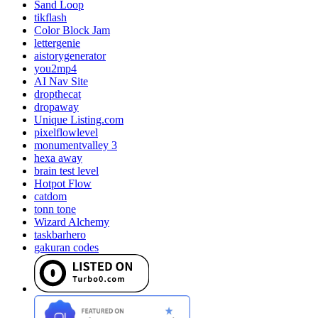
Sand Loop
tikflash
Color Block Jam
lettergenie
aistorygenerator
you2mp4
AI Nav Site
dropthecat
dropaway
Unique Listing.com
pixelflowlevel
monumentvalley 3
hexa away
brain test level
Hotpot Flow
catdom
tonn tone
Wizard Alchemy
taskbarhero
gakuran codes