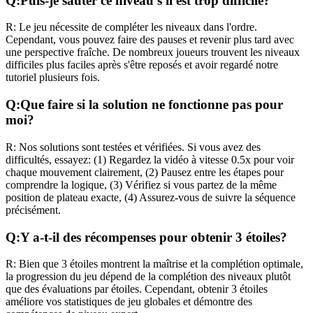
Q:
Puis-je sauter ce niveau s'il est trop difficile?
R:
Le jeu nécessite de compléter les niveaux dans l'ordre.
Cependant, vous pouvez faire des pauses et revenir plus tard avec
une perspective fraîche. De nombreux joueurs trouvent les niveaux
difficiles plus faciles après s'être reposés et avoir regardé notre
tutoriel plusieurs fois.
Q:
Que faire si la solution ne fonctionne pas pour
moi?
R:
Nos solutions sont testées et vérifiées. Si vous avez des
difficultés, essayez: (1) Regardez la vidéo à vitesse 0.5x pour voir
chaque mouvement clairement, (2) Pausez entre les étapes pour
comprendre la logique, (3) Vérifiez si vous partez de la même
position de plateau exacte, (4) Assurez-vous de suivre la séquence
précisément.
Q:
Y a-t-il des récompenses pour obtenir 3 étoiles?
R:
Bien que 3 étoiles montrent la maîtrise et la complétion optimale,
la progression du jeu dépend de la complétion des niveaux plutôt
que des évaluations par étoiles. Cependant, obtenir 3 étoiles
améliore vos statistiques de jeu globales et démontre des