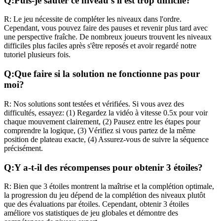
Q:
Puis-je sauter ce niveau s'il est trop difficile?
R:
Le jeu nécessite de compléter les niveaux dans l'ordre.
Cependant, vous pouvez faire des pauses et revenir plus tard avec
une perspective fraîche. De nombreux joueurs trouvent les niveaux
difficiles plus faciles après s'être reposés et avoir regardé notre
tutoriel plusieurs fois.
Q:
Que faire si la solution ne fonctionne pas pour
moi?
R:
Nos solutions sont testées et vérifiées. Si vous avez des
difficultés, essayez: (1) Regardez la vidéo à vitesse 0.5x pour voir
chaque mouvement clairement, (2) Pausez entre les étapes pour
comprendre la logique, (3) Vérifiez si vous partez de la même
position de plateau exacte, (4) Assurez-vous de suivre la séquence
précisément.
Q:
Y a-t-il des récompenses pour obtenir 3 étoiles?
R:
Bien que 3 étoiles montrent la maîtrise et la complétion optimale,
la progression du jeu dépend de la complétion des niveaux plutôt
que des évaluations par étoiles. Cependant, obtenir 3 étoiles
améliore vos statistiques de jeu globales et démontre des