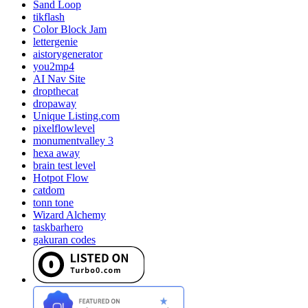
Sand Loop
tikflash
Color Block Jam
lettergenie
aistorygenerator
you2mp4
AI Nav Site
dropthecat
dropaway
Unique Listing.com
pixelflowlevel
monumentvalley 3
hexa away
brain test level
Hotpot Flow
catdom
tonn tone
Wizard Alchemy
taskbarhero
gakuran codes