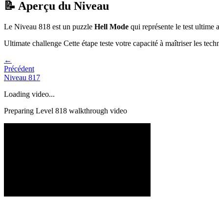
📝 Aperçu du Niveau
Le Niveau
818
est un puzzle
Hell Mode
qui
représente le test ultim
Ultimate challenge
Cette étape teste votre capacité à
maîtriser les tec
←
Précédent
Niveau
817
Loading video...
Preparing Level
818
walkthrough video