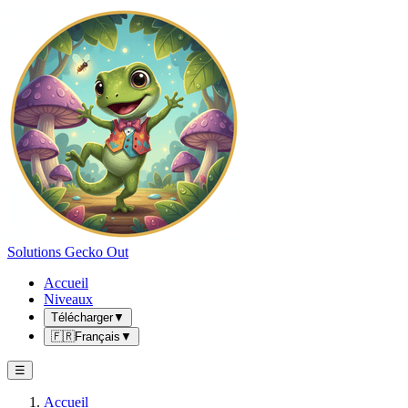
Solutions Gecko Out
Accueil
Niveaux
Télécharger
▼
🇫🇷
Français
▼
☰
Accueil