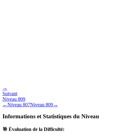
→
Suivant
Niveau
809
←
Niveau
807
Niveau
809
→
Informations et Statistiques du Niveau
🎯 Évaluation de la Difficulté: