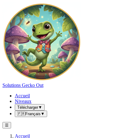
Solutions Gecko Out
Accueil
Niveaux
Télécharger
▼
🇫🇷
Français
▼
☰
Accueil