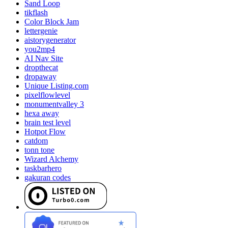
Sand Loop
tikflash
Color Block Jam
lettergenie
aistorygenerator
you2mp4
AI Nav Site
dropthecat
dropaway
Unique Listing.com
pixelflowlevel
monumentvalley 3
hexa away
brain test level
Hotpot Flow
catdom
tonn tone
Wizard Alchemy
taskbarhero
gakuran codes