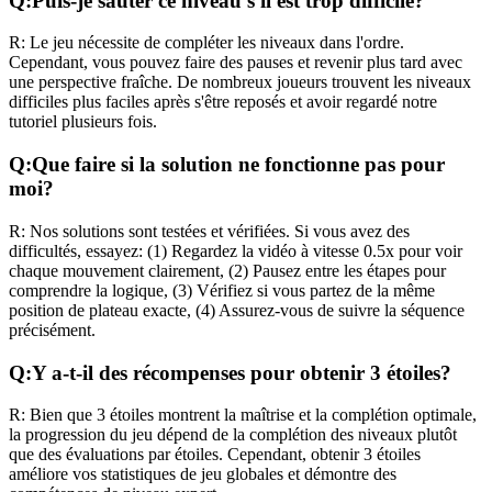
Q:
Puis-je sauter ce niveau s'il est trop difficile?
R:
Le jeu nécessite de compléter les niveaux dans l'ordre.
Cependant, vous pouvez faire des pauses et revenir plus tard avec
une perspective fraîche. De nombreux joueurs trouvent les niveaux
difficiles plus faciles après s'être reposés et avoir regardé notre
tutoriel plusieurs fois.
Q:
Que faire si la solution ne fonctionne pas pour
moi?
R:
Nos solutions sont testées et vérifiées. Si vous avez des
difficultés, essayez: (1) Regardez la vidéo à vitesse 0.5x pour voir
chaque mouvement clairement, (2) Pausez entre les étapes pour
comprendre la logique, (3) Vérifiez si vous partez de la même
position de plateau exacte, (4) Assurez-vous de suivre la séquence
précisément.
Q:
Y a-t-il des récompenses pour obtenir 3 étoiles?
R:
Bien que 3 étoiles montrent la maîtrise et la complétion optimale,
la progression du jeu dépend de la complétion des niveaux plutôt
que des évaluations par étoiles. Cependant, obtenir 3 étoiles
améliore vos statistiques de jeu globales et démontre des