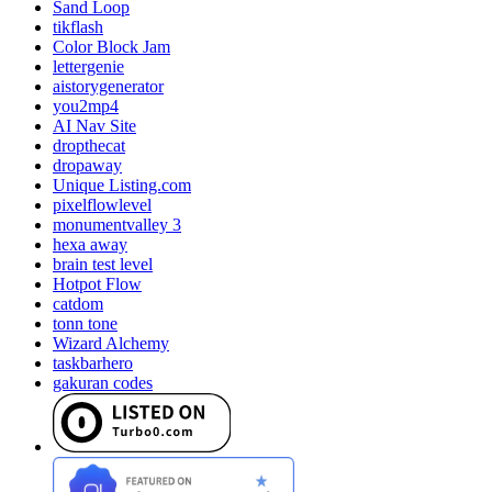
Sand Loop
tikflash
Color Block Jam
lettergenie
aistorygenerator
you2mp4
AI Nav Site
dropthecat
dropaway
Unique Listing.com
pixelflowlevel
monumentvalley 3
hexa away
brain test level
Hotpot Flow
catdom
tonn tone
Wizard Alchemy
taskbarhero
gakuran codes