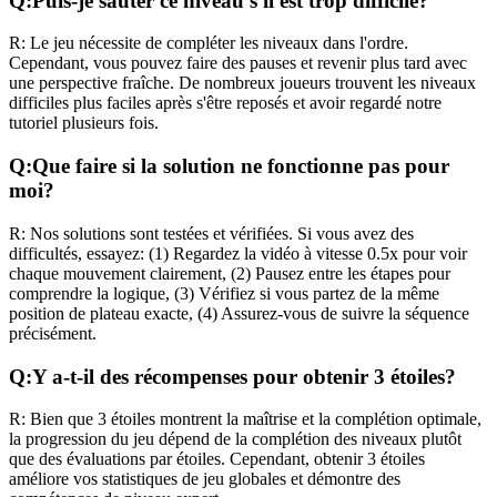
Q:
Puis-je sauter ce niveau s'il est trop difficile?
R:
Le jeu nécessite de compléter les niveaux dans l'ordre.
Cependant, vous pouvez faire des pauses et revenir plus tard avec
une perspective fraîche. De nombreux joueurs trouvent les niveaux
difficiles plus faciles après s'être reposés et avoir regardé notre
tutoriel plusieurs fois.
Q:
Que faire si la solution ne fonctionne pas pour
moi?
R:
Nos solutions sont testées et vérifiées. Si vous avez des
difficultés, essayez: (1) Regardez la vidéo à vitesse 0.5x pour voir
chaque mouvement clairement, (2) Pausez entre les étapes pour
comprendre la logique, (3) Vérifiez si vous partez de la même
position de plateau exacte, (4) Assurez-vous de suivre la séquence
précisément.
Q:
Y a-t-il des récompenses pour obtenir 3 étoiles?
R:
Bien que 3 étoiles montrent la maîtrise et la complétion optimale,
la progression du jeu dépend de la complétion des niveaux plutôt
que des évaluations par étoiles. Cependant, obtenir 3 étoiles
améliore vos statistiques de jeu globales et démontre des