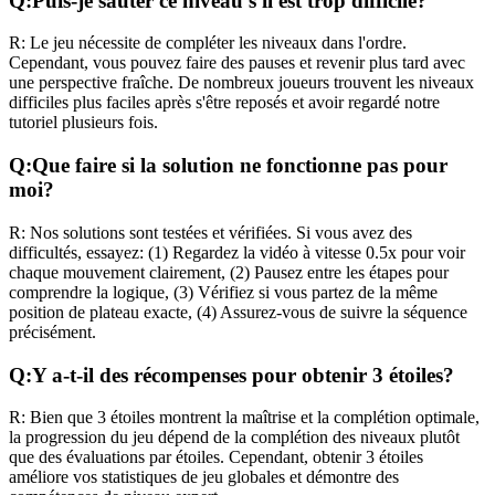
Q:
Puis-je sauter ce niveau s'il est trop difficile?
R:
Le jeu nécessite de compléter les niveaux dans l'ordre.
Cependant, vous pouvez faire des pauses et revenir plus tard avec
une perspective fraîche. De nombreux joueurs trouvent les niveaux
difficiles plus faciles après s'être reposés et avoir regardé notre
tutoriel plusieurs fois.
Q:
Que faire si la solution ne fonctionne pas pour
moi?
R:
Nos solutions sont testées et vérifiées. Si vous avez des
difficultés, essayez: (1) Regardez la vidéo à vitesse 0.5x pour voir
chaque mouvement clairement, (2) Pausez entre les étapes pour
comprendre la logique, (3) Vérifiez si vous partez de la même
position de plateau exacte, (4) Assurez-vous de suivre la séquence
précisément.
Q:
Y a-t-il des récompenses pour obtenir 3 étoiles?
R:
Bien que 3 étoiles montrent la maîtrise et la complétion optimale,
la progression du jeu dépend de la complétion des niveaux plutôt
que des évaluations par étoiles. Cependant, obtenir 3 étoiles
améliore vos statistiques de jeu globales et démontre des