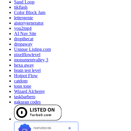
Sand Loop
tikflash
Color Block Jam
lettergenie
aistorygenerator
you2mp4
AI Nav Site
dropthecat
dropaway
Unique Listing.com
pixelflowlevel
monumentvalley 3
hexa away
brain test level
Hotpot Flow
catdom
tonn tone
Wizard Alchemy
taskbarhero
gakuran codes