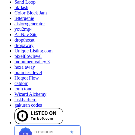
Sand Loop
tikflash
Color Block Jam
lettergenie
aistorygenerator
you2mp4
AI Nav Site
dropthecat
dropaway
Unique Listing.com
pixelflowlevel
monumentvalley 3
hexa away
brain test level
Hotpot Flow
catdom
tonn tone
Wizard Alchemy
taskbarhero
gakuran codes