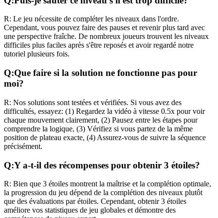
Q:
Puis-je sauter ce niveau s'il est trop difficile?
R:
Le jeu nécessite de compléter les niveaux dans l'ordre.
Cependant, vous pouvez faire des pauses et revenir plus tard avec
une perspective fraîche. De nombreux joueurs trouvent les niveaux
difficiles plus faciles après s'être reposés et avoir regardé notre
tutoriel plusieurs fois.
Q:
Que faire si la solution ne fonctionne pas pour
moi?
R:
Nos solutions sont testées et vérifiées. Si vous avez des
difficultés, essayez: (1) Regardez la vidéo à vitesse 0.5x pour voir
chaque mouvement clairement, (2) Pausez entre les étapes pour
comprendre la logique, (3) Vérifiez si vous partez de la même
position de plateau exacte, (4) Assurez-vous de suivre la séquence
précisément.
Q:
Y a-t-il des récompenses pour obtenir 3 étoiles?
R:
Bien que 3 étoiles montrent la maîtrise et la complétion optimale,
la progression du jeu dépend de la complétion des niveaux plutôt
que des évaluations par étoiles. Cependant, obtenir 3 étoiles
améliore vos statistiques de jeu globales et démontre des