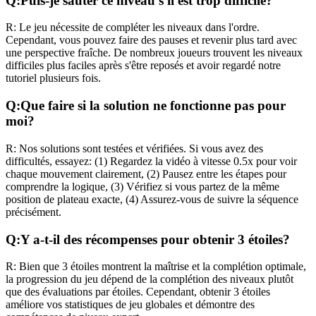
Q:
Puis-je sauter ce niveau s'il est trop difficile?
R:
Le jeu nécessite de compléter les niveaux dans l'ordre.
Cependant, vous pouvez faire des pauses et revenir plus tard avec
une perspective fraîche. De nombreux joueurs trouvent les niveaux
difficiles plus faciles après s'être reposés et avoir regardé notre
tutoriel plusieurs fois.
Q:
Que faire si la solution ne fonctionne pas pour
moi?
R:
Nos solutions sont testées et vérifiées. Si vous avez des
difficultés, essayez: (1) Regardez la vidéo à vitesse 0.5x pour voir
chaque mouvement clairement, (2) Pausez entre les étapes pour
comprendre la logique, (3) Vérifiez si vous partez de la même
position de plateau exacte, (4) Assurez-vous de suivre la séquence
précisément.
Q:
Y a-t-il des récompenses pour obtenir 3 étoiles?
R:
Bien que 3 étoiles montrent la maîtrise et la complétion optimale,
la progression du jeu dépend de la complétion des niveaux plutôt
que des évaluations par étoiles. Cependant, obtenir 3 étoiles
améliore vos statistiques de jeu globales et démontre des