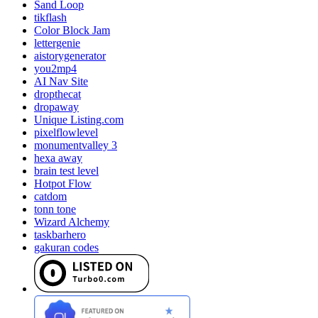
Sand Loop
tikflash
Color Block Jam
lettergenie
aistorygenerator
you2mp4
AI Nav Site
dropthecat
dropaway
Unique Listing.com
pixelflowlevel
monumentvalley 3
hexa away
brain test level
Hotpot Flow
catdom
tonn tone
Wizard Alchemy
taskbarhero
gakuran codes