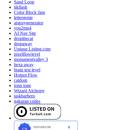
Sand Loop
tikflash
Color Block Jam
lettergenie
aistorygenerator
you2mp4
AI Nav Site
dropthecat
dropaway
Unique Listing.com
pixelflowlevel
monumentvalley 3
hexa away
brain test level
Hotpot Flow
catdom
tonn tone
Wizard Alchemy
taskbarhero
gakuran codes