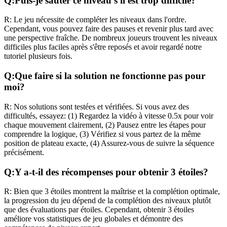
Q:
Puis-je sauter ce niveau s'il est trop difficile?
R:
Le jeu nécessite de compléter les niveaux dans l'ordre.
Cependant, vous pouvez faire des pauses et revenir plus tard avec
une perspective fraîche. De nombreux joueurs trouvent les niveaux
difficiles plus faciles après s'être reposés et avoir regardé notre
tutoriel plusieurs fois.
Q:
Que faire si la solution ne fonctionne pas pour
moi?
R:
Nos solutions sont testées et vérifiées. Si vous avez des
difficultés, essayez: (1) Regardez la vidéo à vitesse 0.5x pour voir
chaque mouvement clairement, (2) Pausez entre les étapes pour
comprendre la logique, (3) Vérifiez si vous partez de la même
position de plateau exacte, (4) Assurez-vous de suivre la séquence
précisément.
Q:
Y a-t-il des récompenses pour obtenir 3 étoiles?
R:
Bien que 3 étoiles montrent la maîtrise et la complétion optimale,
la progression du jeu dépend de la complétion des niveaux plutôt
que des évaluations par étoiles. Cependant, obtenir 3 étoiles
améliore vos statistiques de jeu globales et démontre des