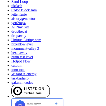
Sand Loop
tikflash
Color Block Jam
lettergenie
aistorygenerator
you2mp4
AI Nav Site
dropthecat
dropaway
Unique Listing.com
pixelflowlevel
monumentvalley 3
hexa away
brain test level
Hotpot Flow
catdom
tonn tone
Wizard Alchemy
taskbarhero
gakuran codes