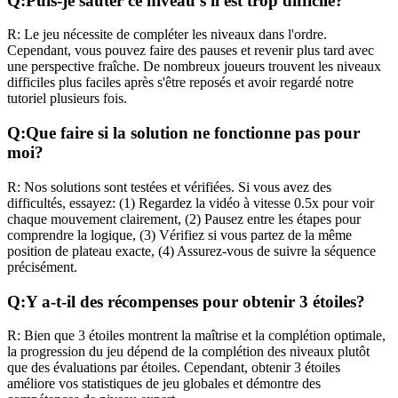
Q:
Puis-je sauter ce niveau s'il est trop difficile?
R:
Le jeu nécessite de compléter les niveaux dans l'ordre.
Cependant, vous pouvez faire des pauses et revenir plus tard avec
une perspective fraîche. De nombreux joueurs trouvent les niveaux
difficiles plus faciles après s'être reposés et avoir regardé notre
tutoriel plusieurs fois.
Q:
Que faire si la solution ne fonctionne pas pour
moi?
R:
Nos solutions sont testées et vérifiées. Si vous avez des
difficultés, essayez: (1) Regardez la vidéo à vitesse 0.5x pour voir
chaque mouvement clairement, (2) Pausez entre les étapes pour
comprendre la logique, (3) Vérifiez si vous partez de la même
position de plateau exacte, (4) Assurez-vous de suivre la séquence
précisément.
Q:
Y a-t-il des récompenses pour obtenir 3 étoiles?
R:
Bien que 3 étoiles montrent la maîtrise et la complétion optimale,
la progression du jeu dépend de la complétion des niveaux plutôt
que des évaluations par étoiles. Cependant, obtenir 3 étoiles
améliore vos statistiques de jeu globales et démontre des