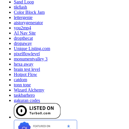
Sand Loop
tikflash
Color Block Jam
lettergenie
aistorygenerator
you2mp4
AI Nav Site
dropthecat
dropaway
Unique Listing.com
pixelflowlevel
monumentvalley 3
hexa away
brain test level
Hotpot Flow
catdom
tonn tone
Wizard Alchemy
taskbarhero
gakuran codes