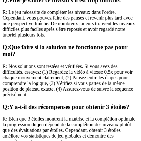
Q:
Puis-je sauter ce niveau s'il est trop difficile?
R:
Le jeu nécessite de compléter les niveaux dans l'ordre.
Cependant, vous pouvez faire des pauses et revenir plus tard avec
une perspective fraîche. De nombreux joueurs trouvent les niveaux
difficiles plus faciles après s'être reposés et avoir regardé notre
tutoriel plusieurs fois.
Q:
Que faire si la solution ne fonctionne pas pour
moi?
R:
Nos solutions sont testées et vérifiées. Si vous avez des
difficultés, essayez: (1) Regardez la vidéo à vitesse 0.5x pour voir
chaque mouvement clairement, (2) Pausez entre les étapes pour
comprendre la logique, (3) Vérifiez si vous partez de la même
position de plateau exacte, (4) Assurez-vous de suivre la séquence
précisément.
Q:
Y a-t-il des récompenses pour obtenir 3 étoiles?
R:
Bien que 3 étoiles montrent la maîtrise et la complétion optimale,
la progression du jeu dépend de la complétion des niveaux plutôt
que des évaluations par étoiles. Cependant, obtenir 3 étoiles
améliore vos statistiques de jeu globales et démontre des