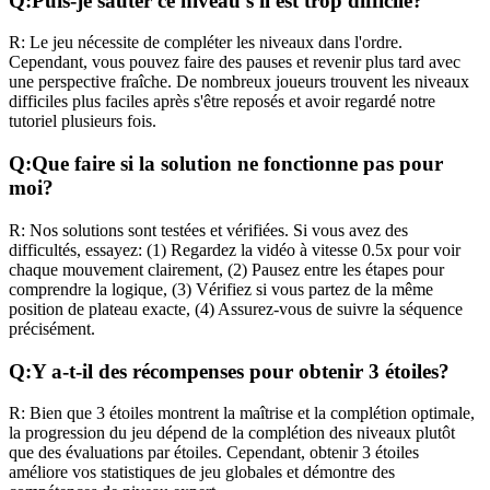
Q:
Puis-je sauter ce niveau s'il est trop difficile?
R:
Le jeu nécessite de compléter les niveaux dans l'ordre.
Cependant, vous pouvez faire des pauses et revenir plus tard avec
une perspective fraîche. De nombreux joueurs trouvent les niveaux
difficiles plus faciles après s'être reposés et avoir regardé notre
tutoriel plusieurs fois.
Q:
Que faire si la solution ne fonctionne pas pour
moi?
R:
Nos solutions sont testées et vérifiées. Si vous avez des
difficultés, essayez: (1) Regardez la vidéo à vitesse 0.5x pour voir
chaque mouvement clairement, (2) Pausez entre les étapes pour
comprendre la logique, (3) Vérifiez si vous partez de la même
position de plateau exacte, (4) Assurez-vous de suivre la séquence
précisément.
Q:
Y a-t-il des récompenses pour obtenir 3 étoiles?
R:
Bien que 3 étoiles montrent la maîtrise et la complétion optimale,
la progression du jeu dépend de la complétion des niveaux plutôt
que des évaluations par étoiles. Cependant, obtenir 3 étoiles
améliore vos statistiques de jeu globales et démontre des