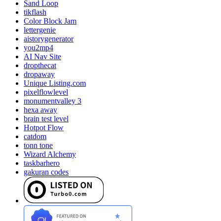
Sand Loop
tikflash
Color Block Jam
lettergenie
aistorygenerator
you2mp4
AI Nav Site
dropthecat
dropaway
Unique Listing.com
pixelflowlevel
monumentvalley 3
hexa away
brain test level
Hotpot Flow
catdom
tonn tone
Wizard Alchemy
taskbarhero
gakuran codes