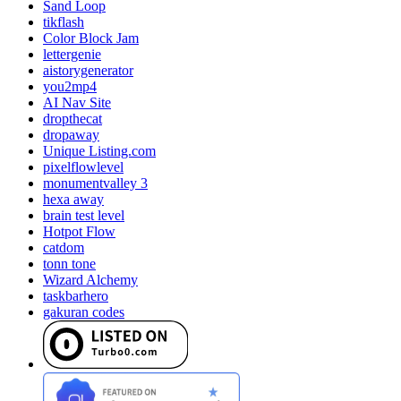
Sand Loop
tikflash
Color Block Jam
lettergenie
aistorygenerator
you2mp4
AI Nav Site
dropthecat
dropaway
Unique Listing.com
pixelflowlevel
monumentvalley 3
hexa away
brain test level
Hotpot Flow
catdom
tonn tone
Wizard Alchemy
taskbarhero
gakuran codes