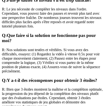
Q:
Puis-je sauter ce niveau s'il est trop difficile?
R:
Le jeu nécessite de compléter les niveaux dans l'ordre.
Cependant, vous pouvez faire des pauses et revenir plus tard avec
une perspective fraîche. De nombreux joueurs trouvent les niveaux
difficiles plus faciles après s'être reposés et avoir regardé notre
tutoriel plusieurs fois.
Q:
Que faire si la solution ne fonctionne pas pour
moi?
R:
Nos solutions sont testées et vérifiées. Si vous avez des
difficultés, essayez: (1) Regardez la vidéo à vitesse 0.5x pour voir
chaque mouvement clairement, (2) Pausez entre les étapes pour
comprendre la logique, (3) Vérifiez si vous partez de la même
position de plateau exacte, (4) Assurez-vous de suivre la séquence
précisément.
Q:
Y a-t-il des récompenses pour obtenir 3 étoiles?
R:
Bien que 3 étoiles montrent la maîtrise et la complétion optimale,
la progression du jeu dépend de la complétion des niveaux plutôt
que des évaluations par étoiles. Cependant, obtenir 3 étoiles
améliore vos statistiques de jeu globales et démontre des