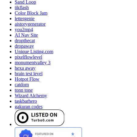
Sand Loop
tikflash
Color Block Jam
lettergenie
aistorygenerator
you2mp4
AI Nav Site
dropthecat
dropaway
Unique Listing.com
pixelflowlevel
monumentvalley 3
hexa away
brain test level
Hotpot Flow
catdom
tonn tone
Wizard Alchemy
taskbarhero
gakuran codes