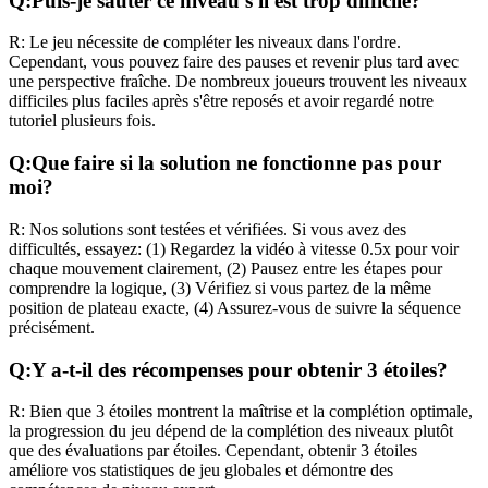
Q:
Puis-je sauter ce niveau s'il est trop difficile?
R:
Le jeu nécessite de compléter les niveaux dans l'ordre.
Cependant, vous pouvez faire des pauses et revenir plus tard avec
une perspective fraîche. De nombreux joueurs trouvent les niveaux
difficiles plus faciles après s'être reposés et avoir regardé notre
tutoriel plusieurs fois.
Q:
Que faire si la solution ne fonctionne pas pour
moi?
R:
Nos solutions sont testées et vérifiées. Si vous avez des
difficultés, essayez: (1) Regardez la vidéo à vitesse 0.5x pour voir
chaque mouvement clairement, (2) Pausez entre les étapes pour
comprendre la logique, (3) Vérifiez si vous partez de la même
position de plateau exacte, (4) Assurez-vous de suivre la séquence
précisément.
Q:
Y a-t-il des récompenses pour obtenir 3 étoiles?
R:
Bien que 3 étoiles montrent la maîtrise et la complétion optimale,
la progression du jeu dépend de la complétion des niveaux plutôt
que des évaluations par étoiles. Cependant, obtenir 3 étoiles
améliore vos statistiques de jeu globales et démontre des