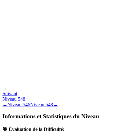
→
Suivant
Niveau
548
←
Niveau
546
Niveau
548
→
Informations et Statistiques du Niveau
🎯 Évaluation de la Difficulté: