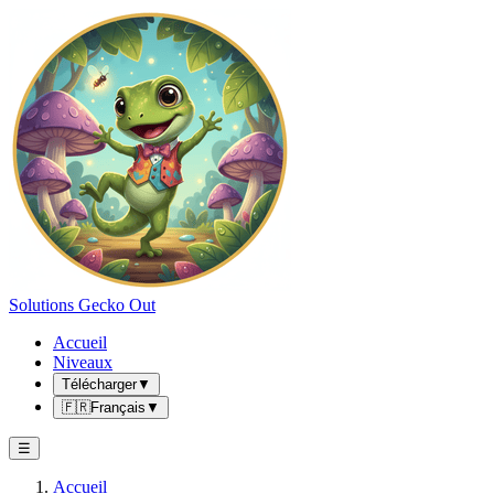
Solutions Gecko Out
Accueil
Niveaux
Télécharger
▼
🇫🇷
Français
▼
☰
Accueil