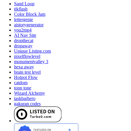
Sand Loop
tikflash
Color Block Jam
lettergenie
aistorygenerator
you2mp4
AI Nav Site
dropthecat
dropaway
Unique Listing.com
pixelflowlevel
monumentvalley 3
hexa away
brain test level
Hotpot Flow
catdom
tonn tone
Wizard Alchemy
taskbarhero
gakuran codes