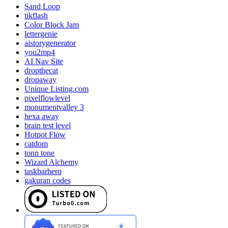
Sand Loop
tikflash
Color Block Jam
lettergenie
aistorygenerator
you2mp4
AI Nav Site
dropthecat
dropaway
Unique Listing.com
pixelflowlevel
monumentvalley 3
hexa away
brain test level
Hotpot Flow
catdom
tonn tone
Wizard Alchemy
taskbarhero
gakuran codes