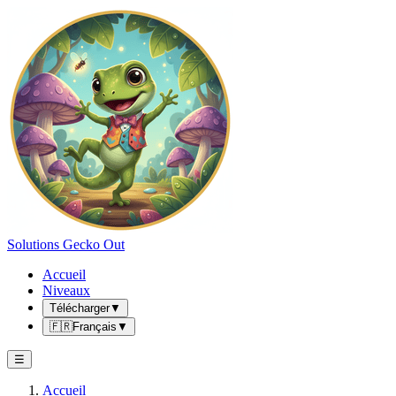
Solutions Gecko Out
Accueil
Niveaux
Télécharger
▼
🇫🇷
Français
▼
☰
Accueil