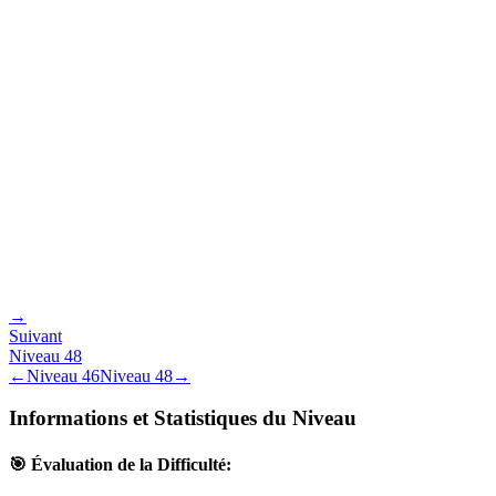
→
Suivant
Niveau
48
←
Niveau
46
Niveau
48
→
Informations et Statistiques du Niveau
🎯 Évaluation de la Difficulté: